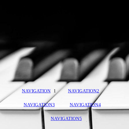
den Fachanwälten der IT-Recht Kanzlei erstellt und ist
urheberrechtlich geschützt (https://www.it-recht-kanzlei.de)
Stand: 29.07.2025, 15:08:03 Uhr
NAVIGATION
1
NAVIGATION2
NAVIGATION3
NAVIGATION4
NAVIGATION5