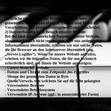
(DSGVO) ist Reinhard Gehrmann, Bucher Str. 89, 90419
Nürnberg, Deutschland, Tel.: +4915256427455, E-Mail:
lilian.reinhard@web.de. Der für die Verarbeitung von
personenbezogenen Daten Verantwortliche ist diejenige
natürliche oder juristische Person, die allein oder
gemeinsam mit anderen über die Zwecke und Mittel der
Verarbeitung von personenbezogenen Daten entscheidet.
2) Datenerfassung beim Besuch unserer Website
Bei der bloß informatorischen Nutzung unserer Website,
also wenn Sie sich nicht registrieren oder uns anderweitig
Informationen übermitteln, erheben wir nur solche Daten,
die Ihr Browser an den Seitenserver übermittelt (sog.
„Server-Logfiles“). Wenn Sie unsere Website aufrufen,
erheben wir die folgenden Daten, die für uns technisch
erforderlich sind, um Ihnen die Website anzuzeigen:
- Unsere besuchte Website
- Datum und Uhrzeit zum Zeitpunkt des Zugriffes
- Menge der gesendeten Daten in Byte
- Quelle/Verweis, von welchem Sie auf die Seite gelangten
- Verwendeter Browser
- Verwendetes Betriebssystem
- Verwendete IP-Adresse (ggf.: in anonymisierter Form)
Die Verarbeitung erfolgt gemäß Art. 6 Abs. 1 lit. f DSGVO
auf Basis unseres berechtigten Interesses an der
Verbesserung der Stabilität und Funktionalität unserer