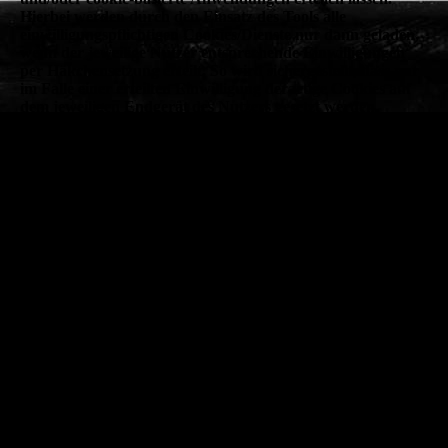
Hierbei werden durch den Einsatz des Tools alle
einwilligungspflichtigen Cookies/Dienste nur dann geladen,
wenn der jeweilige Nutzer entsprechende Einwilligungen
per Häkchensetzung erteilt. So wird sichergestellt, dass nur
im Falle einer erteilten Einwilligung derartige Cookies auf
dem jeweiligen Endgerät des Nutzers gesetzt werden.
Das Tool setzt technisch notwendige Cookies, um Ihre
Cookie-Präferenzen zu speichern. Personenbezogene
Nutzerdaten werden hierbei grundsätzlich nicht verarbeitet.
Kommt es im Einzelfall zum Zwecke der Speicherung,
Zuordnung oder Protokollierung von Cookie-Einstellungen
doch zur Verarbeitung personenbezogener Daten (wie etwa
der IP-Adresse), erfolgt diese gemäß Art. 6 Abs. 1 lit. f
DSGVO auf Basis unseres berechtigten Interesses an einem
rechtskonformen, nutzerspezifischen und
nutzerfreundlichen Einwilligungsmanagement für Cookies
und mithin an einer rechtskonformen Ausgestaltung unseres
Internetauftritts.
Weitere Rechtsgrundlage für die Verarbeitung ist ferner
Art. 6 Abs. 1 lit. c DSGVO. Wir unterliegen als
Verantwortliche der rechtlichen Verpflichtung, den Einsatz
technisch nicht notwendiger Cookies von der jeweiligen
Nutzereinwilligung abhängig zu machen.
Soweit erforderlich, haben wir mit dem Anbieter einen