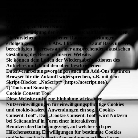
Wenn Sie einen Musiktitel über die entsprechende Funktion
wiedergeben, während Sie in einem Benutzerkonto des
Anbieters eingeloggt sind, kann der Anbieter den Besuch
unserer Seite diesem Konto zuordnen. Wenn Sie eine
Zuordnung zu Ihrem Konto nicht wünschen, müssen Sie
sich vor Betätigung der Wiedergabeschaltfläche ausloggen.
Die vorstehend beschriebenen Datenverarbeitungen
erfolgen gemäß Art. 6 Abs. 1 lit. f DSGVO auf Basis unseres
berechtigten Interesses an einer ansprechenden akustischen
Gestaltung des Besuchs unserer Website.
Sie können dem Laden der Wiedergabefunktionen des
Anbieters und damit den oben beschriebenen
Datenverarbeitungsvorgängen auch mit Add-Ons für Ihren
Browser für die Zukunft widersprechen, z.B. mit dem
Skript-Blocker „NoScript“ (https://noscript.net/).
7) Tools und Sonstiges
Cookie-Consent-Tool
Diese Website nutzt zur Einholung wirksamer
Nutzereinwilligungen für einwilligungspflichtige Cookies
und cookie-basierte Anwendungen ein sog. „Cookie-
Consent-Tool“. Das „Cookie-Consent-Tool“ wird Nutzern
bei Seitenaufruf in Form einer interaktiven
Benutzeroberfläche angezeigt, auf welcher sich per
Häkchensetzung Einwilligungen für bestimmte Cookies
und/oder cookie-basierte Anwendungen erteilen lassen.