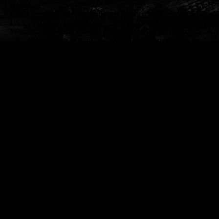
Irland
Daten können zudem übermittelt werden an: Google LLC.,
USA
Wenn Sie eine Seite unseres Internetauftritts aufrufen, die
ein solches Plugin enthält, stellt Ihr Browser spätestens im
Zeitpunkt der Video-Wiedergabe eine direkte Verbindung
zu den Servern des Anbieters her, um die Inhalte zu laden.
Hierbei werden bestimmte Informationen, einschließlich
Ihrer IP-Adresse, an den Anbieter übermittelt.
Wird die Wiedergabe eingebetteter Videos über das Plugin
gestartet, setzt der Anbieter zudem Cookies ein, um
Informationen über das Nutzerverhalten zu sammeln,
Wiedergabestatistiken zu erstellen und missbräuchliches
Verhalten zu unterbinden.
Sind Sie während Ihres Seitenbesuchs in einem Nutzerkonto
beim Anbieter eingeloggt, werden Ihre Daten beim Klick auf
ein Video direkt Ihrem Konto zugeordnet. Wenn Sie die
Zuordnung zu Ihrem Konto nicht wünschen, müssen Sie
sich vor Betätigung der Wiedergabeschaltfläche ausloggen.
Alle vorgenannten Verarbeitungen, insbesondere das Setzen
von Cookies für das Auslesen von Informationen auf dem
verwendeten Endgerät, erfolgen nur, wenn Sie uns hierzu
Ihre ausdrückliche Einwilligung gem. Art. 6 Abs. 1 lit. a
DSGVO erteilt haben. Die erteilte Einwilligung können Sie
jederzeit mit Wirkung für die Zukunft widerrufen, indem