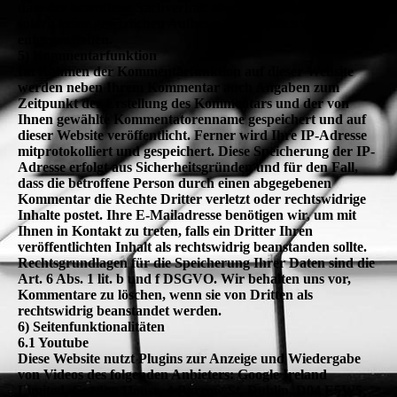
dass der betroffene Sachverhalt abschließend geklärt ist und
sofern keine gesetzlichen Aufbewahrungspflichten
entgegenstehen.
5) Kommentarfunktion
Im Rahmen der Kommentarfunktion auf dieser Website
werden neben Ihrem Kommentar auch Angaben zum
Zeitpunkt der Erstellung des Kommentars und der von
Ihnen gewählte Kommentatorenname gespeichert und auf
dieser Website veröffentlicht. Ferner wird Ihre IP-Adresse
mitprotokolliert und gespeichert. Diese Speicherung der IP-
Adresse erfolgt aus Sicherheitsgründen und für den Fall,
dass die betroffene Person durch einen abgegebenen
Kommentar die Rechte Dritter verletzt oder rechtswidrige
Inhalte postet. Ihre E-Mailadresse benötigen wir, um mit
Ihnen in Kontakt zu treten, falls ein Dritter Ihren
veröffentlichten Inhalt als rechtswidrig beanstanden sollte.
Rechtsgrundlagen für die Speicherung Ihrer Daten sind die
Art. 6 Abs. 1 lit. b und f DSGVO. Wir behalten uns vor,
Kommentare zu löschen, wenn sie von Dritten als
rechtswidrig beanstandet werden.
6) Seitenfunktionalitäten
6.1 Youtube
Diese Website nutzt Plugins zur Anzeige und Wiedergabe
von Videos des folgenden Anbieters: Google Ireland
Limited, Gordon House, 4 Barrow St, Dublin, D04 E5W5,