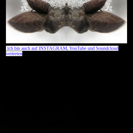
Ich bin auch auf INSTAGRAM, YouTube und Soundcloud
vertreten
Datenschutzerklärung
––––––––––––––––––––
1) Einleitung und Kontaktdaten des Verantwortlichen
1.1 Wir freuen uns, dass Sie unsere Website besuchen, und
bedanken uns für Ihr Interesse. Im Folgenden informieren
wir Sie über den Umgang mit Ihren personenbezogenen
Daten bei der Nutzung unserer Website. Personenbezogene
Daten sind hierbei alle Daten, mit denen Sie persönlich
identifiziert werden können.
1.2 Verantwortlicher für die Datenverarbeitung auf dieser
Website im Sinne der Datenschutz-Grundverordnung