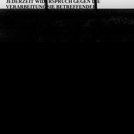
JEDERZEIT WIDERSPRUCH GEGEN DIE
VERARBEITUNG SIE BETREFFENDER
PERSONENBEZOGENER DATEN ZUM ZWECKE
DERARTIGER WERBUNG EINZULEGEN. SIE
KÖNNEN DEN WIDERSPRUCH WIE OBEN
BESCHRIEBEN AUSÜBEN.
MACHEN SIE VON IHREM WIDERSPRUCHSRECHT
GEBRAUCH, BEENDEN WIR DIE VERARBEITUNG
DER BETROFFENEN DATEN ZU
DIREKTWERBEZWECKEN.
9) Dauer der Speicherung personenbezogener Daten
Die Dauer der Speicherung von personenbezogenen Daten
bemisst sich anhand der jeweiligen Rechtsgrundlage, am
Verarbeitungszweck und – sofern einschlägig – zusätzlich
anhand der jeweiligen gesetzlichen Aufbewahrungsfrist
(z.B. handels- und steuerrechtliche Aufbewahrungsfristen).
Bei der Verarbeitung von personenbezogenen Daten auf
Grundlage einer ausdrücklichen Einwilligung gemäß Art. 6
Abs. 1 lit. a DSGVO werden die betroffenen Daten so lange
gespeichert, bis Sie Ihre Einwilligung widerrufen.
Existieren gesetzliche Aufbewahrungsfristen für Daten, die
im Rahmen rechtsgeschäftlicher bzw.
rechtsgeschäftsähnlicher Verpflichtungen auf der
Grundlage von Art. 6 Abs. 1 lit. b DSGVO verarbeitet
werden, werden diese Daten nach Ablauf der