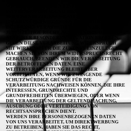
8.2 WIDERSPRUCHSRECHT
WENN WIR IM RAHMEN EINER
INTERESSENABWÄGUNG IHRE
PERSONENBEZOGENEN DATEN AUFGRUND
UNSERES ÜBERWIEGENDEN BERECHTIGTEN
INTERESSES VERARBEITEN, HABEN SIE DAS
JEDERZEITIGE RECHT, AUS GRÜNDEN, DIE SICH
AUS IHRER BESONDEREN SITUATION ERGEBEN,
GEGEN DIESE VERARBEITUNG WIDERSPRUCH
MIT WIRKUNG FÜR DIE ZUKUNFT EINZULEGEN.
MACHEN SIE VON IHREM WIDERSPRUCHSRECHT
GEBRAUCH, BEENDEN WIR DIE VERARBEITUNG
DER BETROFFENEN DATEN. EINE
WEITERVERARBEITUNG BLEIBT ABER
VORBEHALTEN, WENN WIR ZWINGENDE
SCHUTZWÜRDIGE GRÜNDE FÜR DIE
VERARBEITUNG NACHWEISEN KÖNNEN, DIE IHRE
INTERESSEN, GRUNDRECHTE UND
GRUNDFREIHEITEN ÜBERWIEGEN, ODER WENN
DIE VERARBEITUNG DER GELTENDMACHUNG,
AUSÜBUNG ODER VERTEIDIGUNG VON
RECHTSANSPRÜCHEN DIENT.
WERDEN IHRE PERSONENBEZOGENEN DATEN
VON UNS VERARBEITET, UM DIREKTWERBUNG
ZU BETREIBEN, HABEN SIE DAS RECHT,