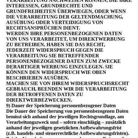
VERARBEITUNG NACHWEISEN KÖNNEN, DIE IHRE
INTERESSEN, GRUNDRECHTE UND
GRUNDFREIHEITEN ÜBERWIEGEN, ODER WENN
DIE VERARBEITUNG DER GELTENDMACHUNG,
AUSÜBUNG ODER VERTEIDIGUNG VON
RECHTSANSPRÜCHEN DIENT.
WERDEN IHRE PERSONENBEZOGENEN DATEN
VON UNS VERARBEITET, UM DIREKTWERBUNG
ZU BETREIBEN, HABEN SIE DAS RECHT,
JEDERZEIT WIDERSPRUCH GEGEN DIE
VERARBEITUNG SIE BETREFFENDER
PERSONENBEZOGENER DATEN ZUM ZWECKE
DERARTIGER WERBUNG EINZULEGEN. SIE
KÖNNEN DEN WIDERSPRUCH WIE OBEN
BESCHRIEBEN AUSÜBEN.
MACHEN SIE VON IHREM WIDERSPRUCHSRECHT
GEBRAUCH, BEENDEN WIR DIE VERARBEITUNG
DER BETROFFENEN DATEN ZU
DIREKTWERBEZWECKEN.
9) Dauer der Speicherung personenbezogener Daten
Die Dauer der Speicherung von personenbezogenen Daten
bemisst sich anhand der jeweiligen Rechtsgrundlage, am
Verarbeitungszweck und – sofern einschlägig – zusätzlich
anhand der jeweiligen gesetzlichen Aufbewahrungsfrist
(z.B. handels- und steuerrechtliche Aufbewahrungsfristen).